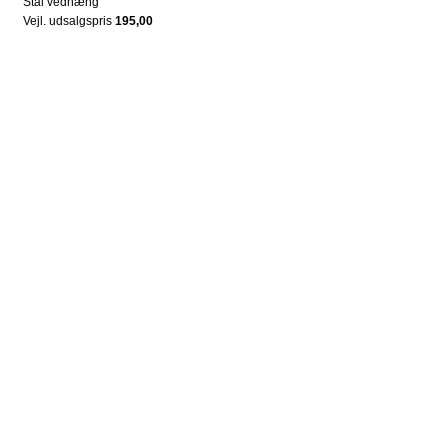
Stål vedhæng
Vejl. udsalgspris
195,00