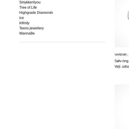
Smykker4you
Tree of Life
Highgrade Diamonds
ice
Infinity
Teens jewellery
WannaBe
VARENR.:
Sølv ring
Vejl. uds