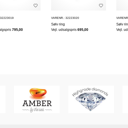
 32223019
VARENR.: 32223020
VARENR.
Sølv ring
Sølv ri
algspris
795,00
Vejl. udsalgspris
695,00
Vejl. u