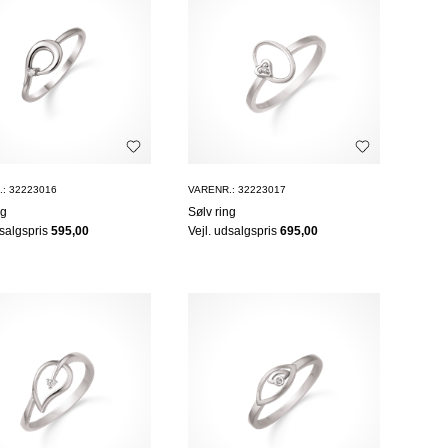
: 32223016
VARENR.: 32223017
ng
Sølv ring
dsalgspris
595,00
Vejl. udsalgspris
695,00