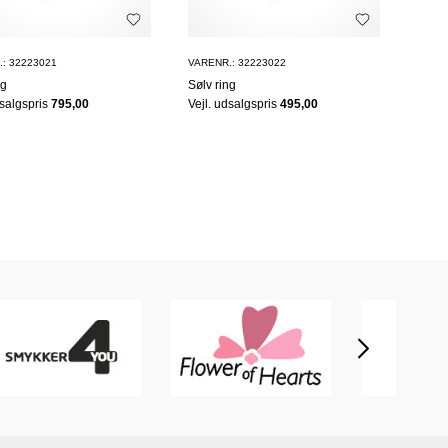
: 32223021
VARENR.: 32223022
ng
Sølv ring
dsalgspris
795,00
Vejl. udsalgspris
495,00