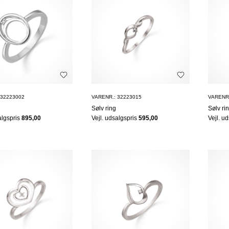
 32223002
VARENR.: 32223015
VARENR.
Sølv ring
Sølv ri
algspris
895,00
Vejl. udsalgspris
595,00
Vejl. u