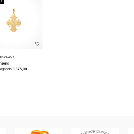
D
 64261997
dhæng
algspris
3.375,00