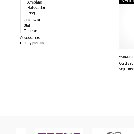
NYHE
Armbånd
Halskæder
Ring
Guld 14 kt.
Stål
Tilbehør
Accessories
Disney piercing
VARENR.:
Guld ve
Vejl. uds