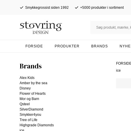
Smykkegrossist siden 1992
+5000 produkter i sortiment
FORSIDE
PRODUKTER
BRANDS
NYHE
Brands
FORSID
ice
Alex Kids
Amber by the sea
Disney
Flower of Hearts
Mor og Barn
Qsteel
SilverDiamond
Smykker4you
Tree of Life
Highgrade Diamonds
ice