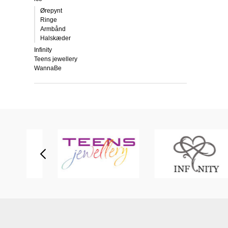
Ørepynt
Ringe
Armbånd
Halskæder
Infinity
Teens jewellery
WannaBe