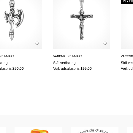
NYH
 44244992
VARENR.: 44244993
VARENR.
dhæng
Stål vedhæng
Stål v
algspris
250,00
Vejl. udsalgspris
195,00
Vejl. u