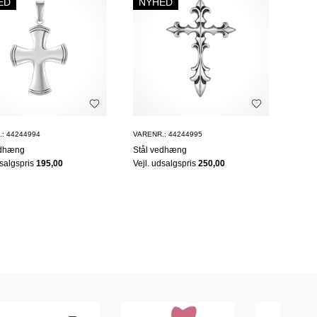
ED
NYHED
: 44244994
VARENR.: 44244995
edhæng
Stål vedhæng
dsalgspris
195,00
Vejl. udsalgspris
250,00