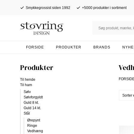
Smykkegrossist siden 1992
+5000 produkter i sortiment
FORSIDE
PRODUKTER
BRANDS
NYHE
Produkter
Ved
FORSID
Til hende
Til ham
Sølv
Sølvforgyldt
Guld 8 kt.
Guld 14 kt.
Stål
Ørepynt
Ringe
Vedhæng