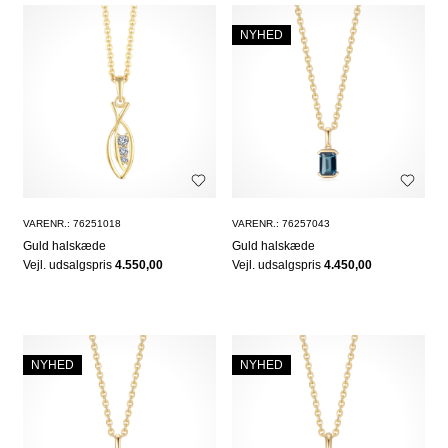
NYHED
VARENR.: 76251018
VARENR.: 76257043
Guld halskæde
Guld halskæde
Vejl. udsalgspris
4.550,00
Vejl. udsalgspris
4.450,00
NYHED
NYHED