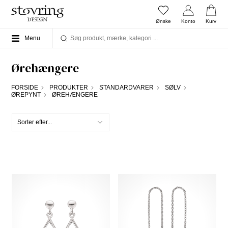
Ønske
Konto
Kurv
Menu
Ørehængere
FORSIDE
PRODUKTER
STANDARDVARER
SØLV
ØREPYNT
ØREHÆNGERE