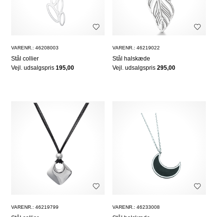
VARENR.: 46208003
VARENR.: 46219022
Stål collier
Stål halskæde
Vejl. udsalgspris
195,00
Vejl. udsalgspris
295,00
VARENR.: 46219799
VARENR.: 46233008