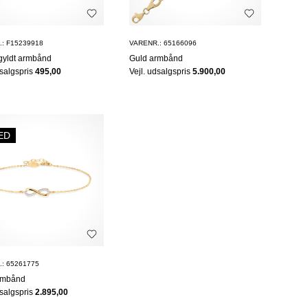
: F15239918
VARENR.: 65166096
gyldt armbånd
Guld armbånd
dsalgspris
495,00
Vejl. udsalgspris
5.900,00
ED
: 65261775
rmbånd
dsalgspris
2.895,00