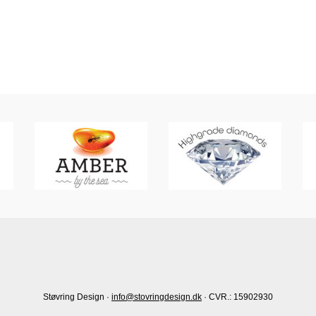
Støvring Design ·
info@stovringdesign.dk
· CVR.: 15902930