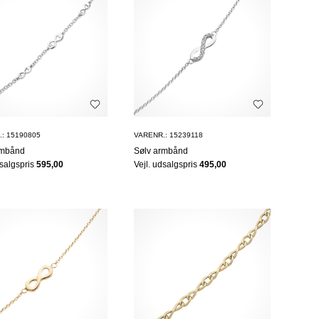
: 15190805
VARENR.: 15239118
rmbånd
Sølv armbånd
dsalgspris
595,00
Vejl. udsalgspris
495,00