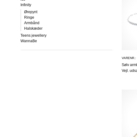
Infinity
Ørepynt
Ringe
Armbånd
Halskæder
Teens jewellery
WannaBe
VARENR.:
Sølv ar
Vejl. uds