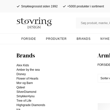
Smykkegrossist siden 1992
+5000 produkter i sortiment
FORSIDE
PRODUKTER
BRANDS
NYHE
Brands
Arm
FORSID
Alex Kids
Amber by the sea
Disney
Flower of Hearts
Mor og Barn
Qsteel
SilverDiamond
Smykker4you
Tree of Life
Highgrade Diamonds
ice