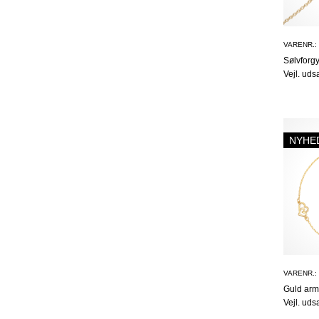
VARENR.:
Sølvforg
Vejl. uds
NYHE
VARENR.:
Guld ar
Vejl. uds