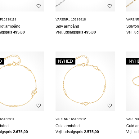
 F15239118
VARENR.: 15239918
VARENR.
yldt armbånd
Sølv armbånd
Sølvfor
algspris
495,00
Vejl. udsalgspris
495,00
Vejl. u
D
NYHED
NYH
 65166911
VARENR.: 65166912
VARENR.
mbånd
Guld armbånd
Guld a
algspris
2.675,00
Vejl. udsalgspris
2.575,00
Vejl. u