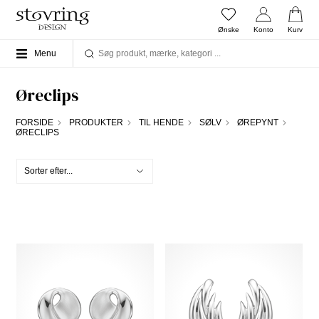
Ønske
Konto
Kurv
Menu
Øreclips
FORSIDE
PRODUKTER
TIL HENDE
SØLV
ØREPYNT
ØRECLIPS