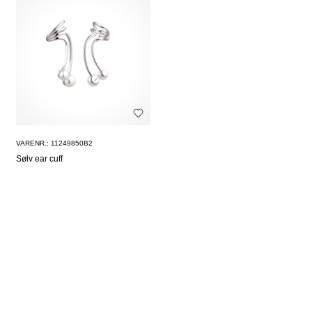
VARENR.: 11249850B2
Sølv ear cuff