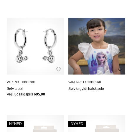
VARENR.: 13333998
VARENR.: F16333026B
Sølv creol
Sølvforgyldt halskæde
Vejl. udsalgspris
695,00
NYHED
NYHED