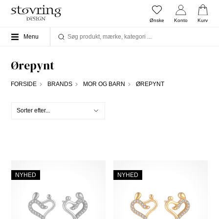
Ønske
Konto
Kurv
Menu
Ørepynt
FORSIDE
BRANDS
MOR OG BARN
ØREPYNT
NYHED
NYHED