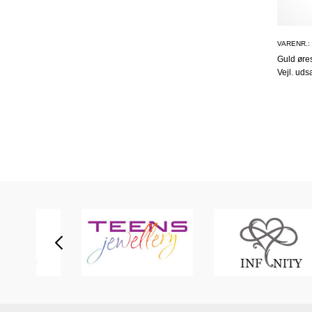
VARENR.:
Guld øres
Vejl. uds