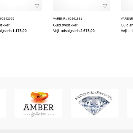
 60242055
VARENR.: 60261881
VARENR.
tikker
Guld ørestikker
Guld ør
algspris
1.175,00
Vejl. udsalgspris
2.675,00
Vejl. u