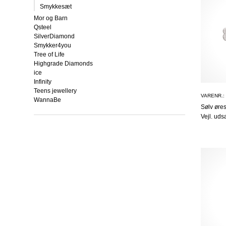
Smykkesæt
Mor og Barn
Qsteel
SilverDiamond
Smykker4you
Tree of Life
Highgrade Diamonds
ice
Infinity
Teens jewellery
VARENR.:
WannaBe
Sølv øres
Vejl. uds