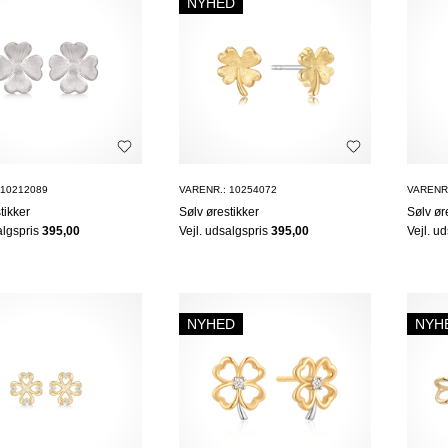
NYHED
 10212089
VARENR.: 10254072
VARENR.
tikker
Sølv ørestikker
Sølv ør
algspris
395,00
Vejl. udsalgspris
395,00
Vejl. u
NYHED
NYH