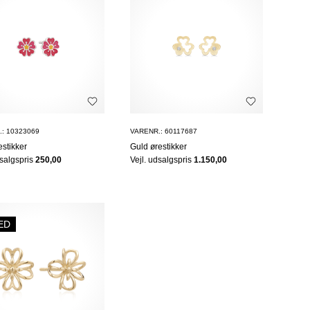
: 10323069
VARENR.: 60117687
estikker
Guld ørestikker
dsalgspris
250,00
Vejl. udsalgspris
1.150,00
ED