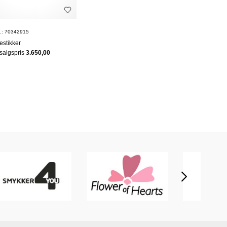
: 70342915
estikker
dsalgspris
3.650,00