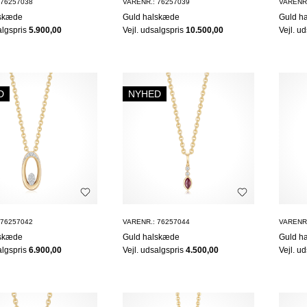
 76257038
VARENR.: 76257039
VARENR.
lskæde
Guld halskæde
Guld h
algspris
5.900,00
Vejl. udsalgspris
10.500,00
Vejl. u
D
NYHED
 76257042
VARENR.: 76257044
VARENR.
lskæde
Guld halskæde
Guld h
algspris
6.900,00
Vejl. udsalgspris
4.500,00
Vejl. u