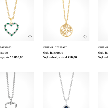
 76257983
VARENR.: 76257997
VARENR.
lskæde
Guld halskæde
Guld h
algspris
13.800,00
Vejl. udsalgspris
4.950,00
Vejl. u