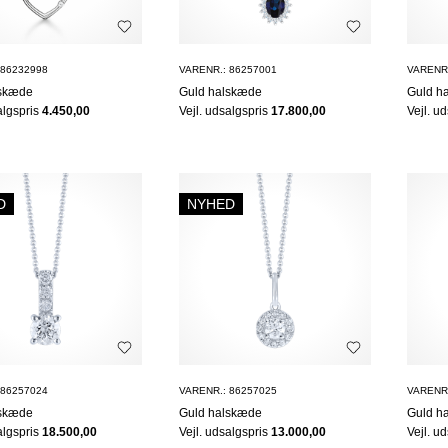
 86232998
VARENR.: 86257001
VARENR.
lskæde
Guld halskæde
Guld h
algspris
4.450,00
Vejl. udsalgspris
17.800,00
Vejl. u
D
NYHED
 86257024
VARENR.: 86257025
VARENR.
lskæde
Guld halskæde
Guld h
algspris
18.500,00
Vejl. udsalgspris
13.000,00
Vejl. u