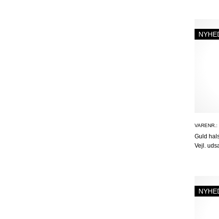
NYHE
VARENR.:
Guld ha
Vejl. uds
NYHE