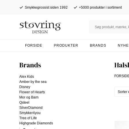
Smykkegrossist siden 1992
+5000 produkter i sortiment
FORSIDE
PRODUKTER
BRANDS
NYHE
Brands
Hals
FORSID
Alex Kids
Amber by the sea
Disney
Flower of Hearts
Mor og Barn
Qsteel
SilverDiamond
Smykker4you
Tree of Life
Highgrade Diamonds