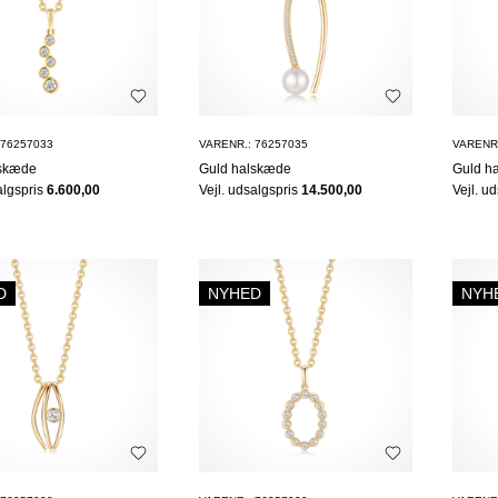
 76257033
VARENR.: 76257035
VARENR.
lskæde
Guld halskæde
Guld h
algspris
6.600,00
Vejl. udsalgspris
14.500,00
Vejl. u
D
NYHED
NYH