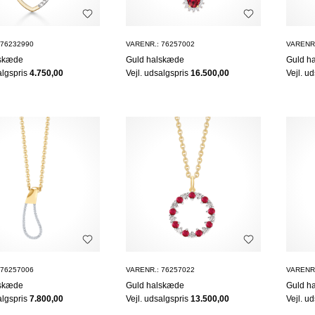
 76232990
VARENR.: 76257002
VARENR.
lskæde
Guld halskæde
Guld h
algspris
4.750,00
Vejl. udsalgspris
16.500,00
Vejl. u
 76257006
VARENR.: 76257022
VARENR.
lskæde
Guld halskæde
Guld h
algspris
7.800,00
Vejl. udsalgspris
13.500,00
Vejl. u