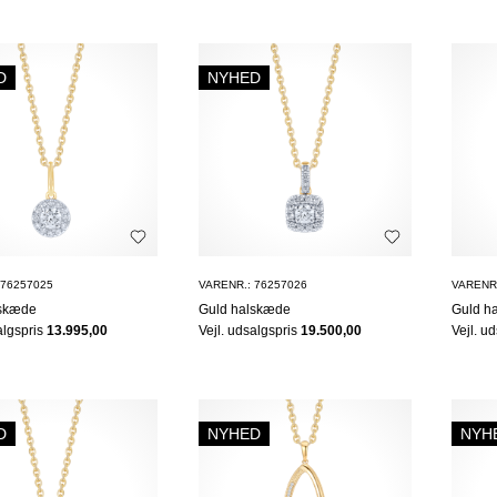
D
NYHED
 76257025
VARENR.: 76257026
VARENR.
lskæde
Guld halskæde
Guld h
algspris
13.995,00
Vejl. udsalgspris
19.500,00
Vejl. u
D
NYHED
NYH