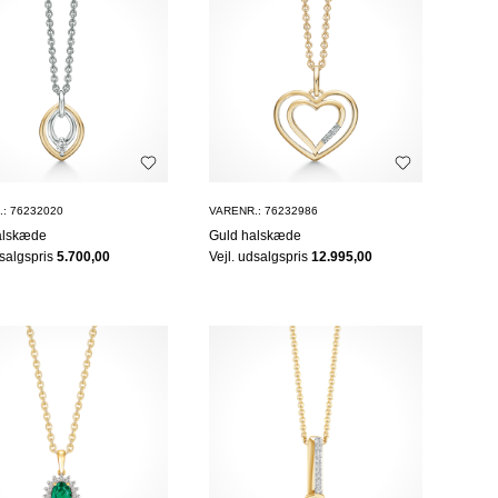
: 76232020
VARENR.: 76232986
alskæde
Guld halskæde
dsalgspris
5.700,00
Vejl. udsalgspris
12.995,00