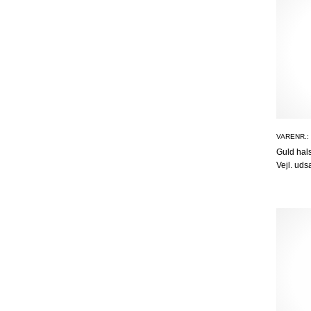
VARENR.:
Guld ha
Vejl. uds