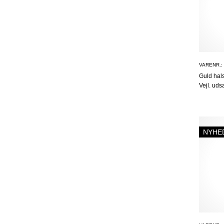
VARENR.:
Guld ha
Vejl. uds
NYHE