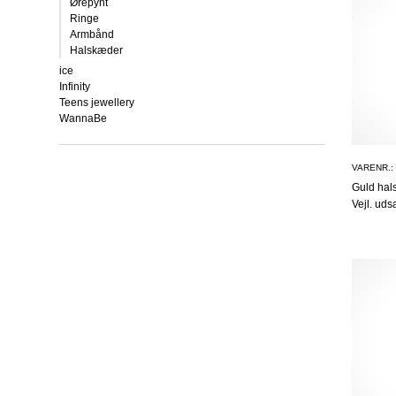
Ørepynt
Ringe
Armbånd
Halskæder
ice
Infinity
Teens jewellery
WannaBe
VARENR.:
Guld ha
Vejl. uds