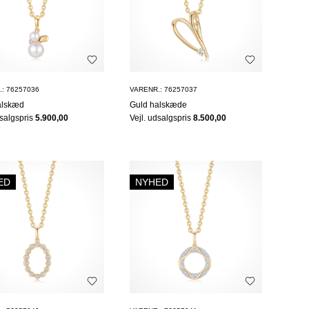
: 76257036
VARENR.: 76257037
alskæd
Guld halskæde
dsalgspris
5.900,00
Vejl. udsalgspris
8.500,00
ED
NYHED