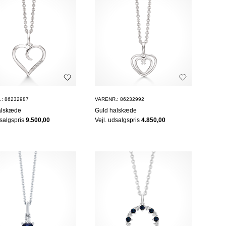
: 86232987
VARENR.: 86232992
alskæde
Guld halskæde
dsalgspris
9.500,00
Vejl. udsalgspris
4.850,00