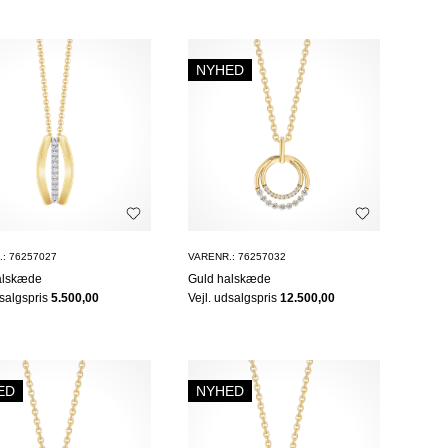
NYHED
: 76257027
VARENR.: 76257032
alskæde
Guld halskæde
dsalgspris
5.500,00
Vejl. udsalgspris
12.500,00
ED
NYHED