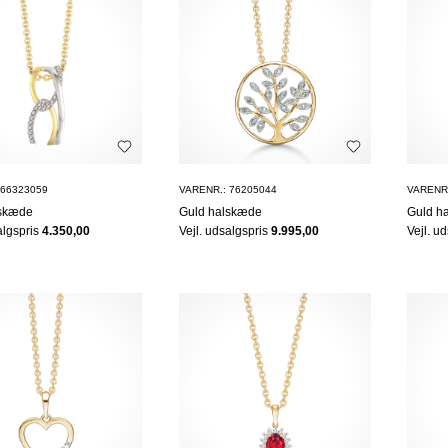
 66323059
VARENR.: 76205044
VARENR.
lskæde
Guld halskæde
Guld h
algspris
4.350,00
Vejl. udsalgspris
9.995,00
Vejl. u